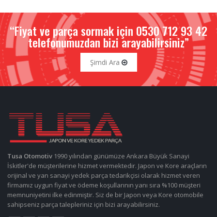
“Fiyat ve parça sormak için 0530 712 93 42
telefonumuzdan bizi arayabilirsiniz”
Şimdi Ara
Tusa Otomotiv
1990 yılından günümüze Ankara Büyük Sanayi
İskitler'de müşterilerine hizmet vermektedir. Japon ve Kore araçların
orijinal ve yan sanayi yedek parça tedarikçisi olarak hizmet veren
firmamız uygun fiyat ve ödeme koşullarının yanı sıra %100 müşteri
memnuniyetini ilke edinmiştir. Siz de bir Japon veya Kore otomobile
sahipseniz parça talepleriniz için bizi arayabilirsiniz.