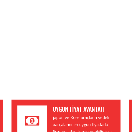
UYGUN FIYAT AVANTAJI
japon ve Kore araçların yedek
parçalarını en uygun fiyatlarla
firmamızdan temin edebilirsiniz.