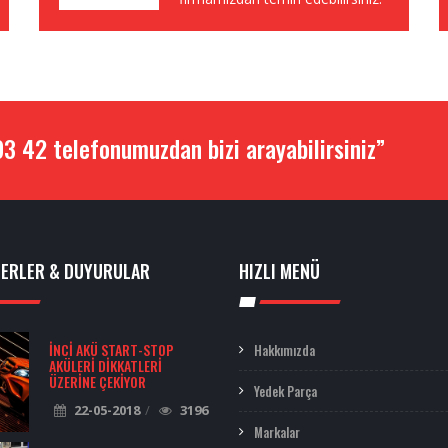
3 42 telefonumuzdan bizi arayabilirsiniz”
BERLER & DUYURULAR
HIZLI MENÜ
İNCI AKÜ START-STOP
Hakkımızda
AKÜLERI DIKKATLERI
ÜZERINE ÇEKIYOR
Yedek Parça
22-05-2018
3196
Markalar