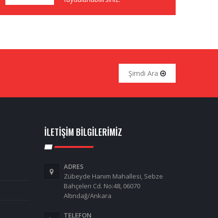
Şimdi Ara
İLETIŞIM BILGILERIMIZ
ADRES
Zübeyde Hanım Mahallesi, Sebze
Bahçeleri Cd. No:48, 06070
Altındağ/Ankara
TELEFON