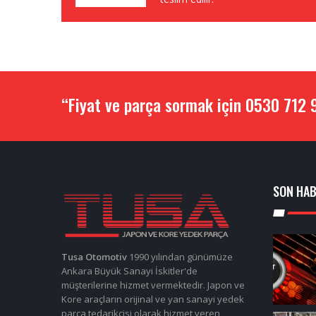
“Fiyat ve parça sormak için 0530 712 9
SON HA
Tusa Otomotiv
1990 yılından günümüze
Ankara Büyük Sanayi İskitler'de
müşterilerine hizmet vermektedir. Japon ve
Kore araçların orijinal ve yan sanayi yedek
parça tedarikçisi olarak hizmet veren