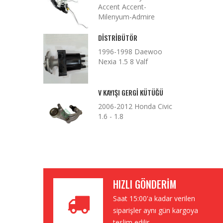
Accent Accent-
Milenyum-Admire
DISTRIBÜTÖR
1996-1998 Daewoo
Nexia 1.5 8 Valf
V KAYIŞI GERGI KÜTÜĞÜ
2006-2012 Honda Civic
1.6 - 1.8
HIZLI GÖNDERIM
Saat 15:00'a kadar verilen
siparişler aynı gün kargoya
teslim edilir.