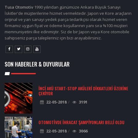
Tusa Otomotiv
1990 yılından günümüze Ankara Büyük Sanayi
İskitler'de müşterilerine hizmet vermektedir. Japon ve Kore araçların
orijinal ve yan sanayi yedek parça tedarikçisi olarak hizmet veren
firmamız uygun fiyat ve ödeme koşullarının yanı sıra %100 müşteri
memnuniyetini ilke edinmiştir. Siz de bir Japon veya Kore otomobile
sahipseniz parça talepleriniz için bizi arayabilirsiniz.
SON HABERLER & DUYURULAR
İNCI AKÜ START-STOP AKÜLERI DIKKATLERI ÜZERINE
ÇEKIYOR
22-05-2018
3191
OTOMOTIVDE İHRACAT ŞAMPIYONLARI BELLI OLDU
22-05-2018
3066