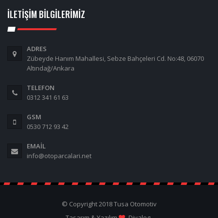
İLETIŞIM BILGILERIMIZ
ADRES
Zübeyde Hanım Mahallesi, Sebze Bahçeleri Cd. No:48, 06070
Altındağ/Ankara
TELEFON
0312 341 61 63
GSM
0530 712 93 42
EMAIL
info@otoparcalari.net
© Copyright 2018 Tusa Otomotiv
Tasarım & Yazılım
Diyalog