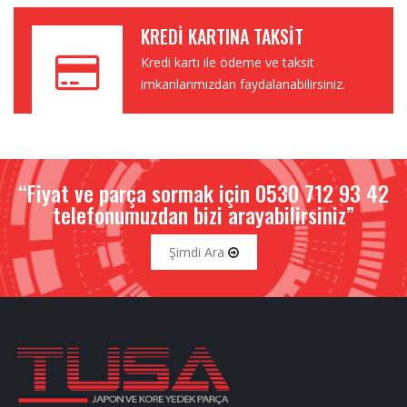
KREDI KARTINA TAKSIT
Kredi kartı ile ödeme ve taksit
imkanlarımızdan faydalanabilirsiniz.
“Fiyat ve parça sormak için 0530 712 93 42
telefonumuzdan bizi arayabilirsiniz”
Şimdi Ara