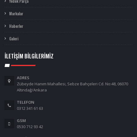
Yedek Parça
Markalar
Haberler
Galeri
İLETIŞIM BILGILERIMIZ
ADRES
Zübeyde Hanım Mahallesi, Sebze Bahçeleri Cd. No:48, 06070
Altındağ/Ankara
TELEFON
0312 341 61 63
GSM
0530 712 93 42