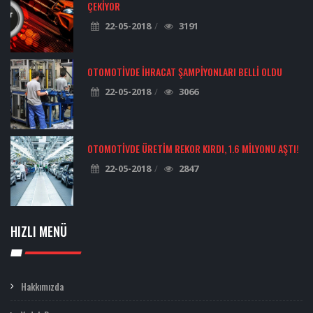
ÇEKIYOR
22-05-2018
3191
OTOMOTIVDE İHRACAT ŞAMPIYONLARI BELLI OLDU
22-05-2018
3066
OTOMOTIVDE ÜRETIM REKOR KIRDI, 1.6 MILYONU AŞTI!
22-05-2018
2847
HIZLI MENÜ
Hakkımızda