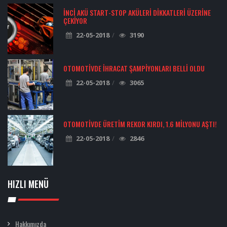
İNCI AKÜ START-STOP AKÜLERI DIKKATLERI ÜZERINE
ÇEKIYOR
22-05-2018
3190
OTOMOTIVDE İHRACAT ŞAMPIYONLARI BELLI OLDU
22-05-2018
3065
OTOMOTIVDE ÜRETIM REKOR KIRDI, 1.6 MILYONU AŞTI!
22-05-2018
2846
HIZLI MENÜ
Hakkımızda