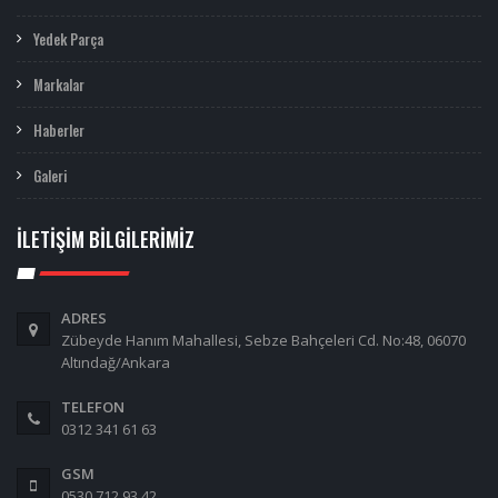
Yedek Parça
Markalar
Haberler
Galeri
İLETIŞIM BILGILERIMIZ
ADRES
Zübeyde Hanım Mahallesi, Sebze Bahçeleri Cd. No:48, 06070
Altındağ/Ankara
TELEFON
0312 341 61 63
GSM
0530 712 93 42